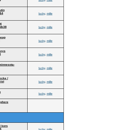
utin
64
lucky
,
mille
ti
tk38
lucky
,
mille
heap
lucky
,
mille
seys
8
lucky
,
mille
innesota-
lucky
,
mille
ecke /
ist
lucky
,
mille
t
lucky
,
mille
sphere
 kors
5
lucky
,
mille