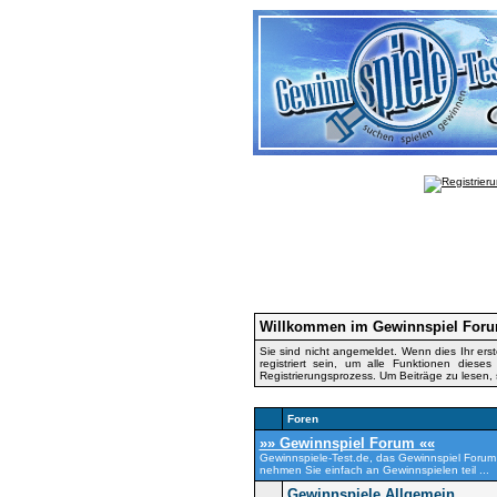
Willkommen im Gewinnspiel For
Sie sind nicht angemeldet. Wenn dies Ihr erst
registriert sein, um alle Funktionen die
Registrierungsprozess. Um Beiträge zu lesen, s
Foren
»» Gewinnspiel Forum ««
Gewinnspiele-Test.de, das Gewinnspiel Forum
nehmen Sie einfach an Gewinnspielen teil ...
Gewinnspiele Allgemein