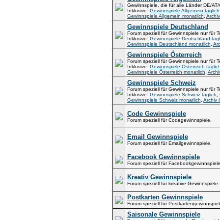
Gewinnspiele, die für alle Länder DE/AT/
Inklusive:
Gewinnspiele Allgemein täglich
Gewinnspiele Allgemein monatlich
,
Archi
Gewinnspiele Deutschland
Forum speziell für Gewinnspiele nur für 
Inklusive:
Gewinnspiele Deutschland tägl
Gewinnspiele Deutschland monatlich
,
Ar
Gewinnspiele Österreich
Forum speziell für Gewinnspiele nur für T
Inklusive:
Gewinnspiele Österreich täglic
Gewinnspiele Österreich monatlich
,
Archi
Gewinnspiele Schweiz
Forum speziell für Gewinnspiele nur für 
Inklusive:
Gewinnspiele Schweiz täglich
,
Gewinnspiele Schweiz monatlich
,
Archiv
Code Gewinnspiele
Forum speziell für Codegewinnspiele.
Email Gewinnspiele
Forum speziell für Emailgewinnspiele.
Facebook Gewinnspiele
Forum speziell für Facebookgewinnspiele
Kreativ Gewinnspiele
Forum speziell für kreative Gewinnspiele.
Postkarten Gewinnspiele
Forum speziell für Postkartengewinnspiel
Saisonale Gewinnspiele