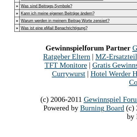
»
Was sind Beitrags-Symbole?
»
Kann ich meine eigenen Beiträge ändern?
»
Warum werden in meinem Beitrag Worte zensiert?
»
Was ist eine eMail Benachrichtigung?
Gewinnspielforum Partner
G
Ratgeber Eltern
|
MZ-Ersatztei
TFT Monitore
|
Gratis Gewinns
Currywurst
|
Hotel Werder H
Co
(c) 2006-2011
Gewinnspiel For
Powered
by
Burning
Board
(c)
by