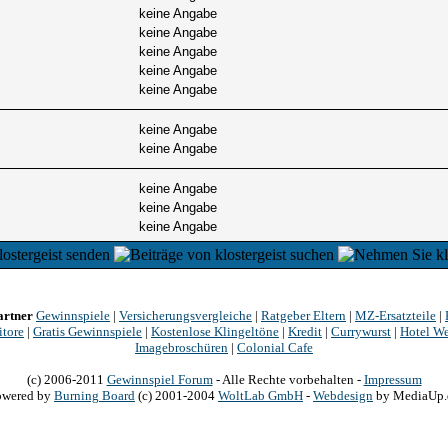
keine Angabe
keine Angabe
keine Angabe
keine Angabe
keine Angabe
keine Angabe
keine Angabe
keine Angabe
keine Angabe
keine Angabe
artner
Gewinnspiele
|
Versicherungsvergleiche
|
Ratgeber Eltern
|
MZ-Ersatzteile
|
itore
|
Gratis Gewinnspiele
|
Kostenlose Klingeltöne
|
Kredit
|
Currywurst
|
Hotel We
Imagebroschüren
|
Colonial Cafe
(c) 2006-2011
Gewinnspiel Forum
- Alle Rechte vorbehalten -
Impressum
owered
by
Burning
Board
(c) 2001-2004
WoltLab
GmbH
-
Webdesign
by
MediaUp.