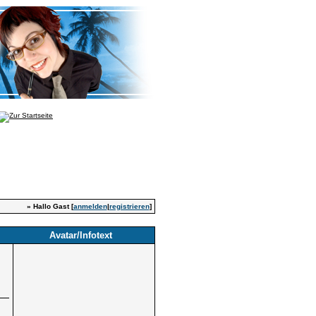
» Hallo Gast [
anmelden
|
registrieren
]
Avatar/Infotext