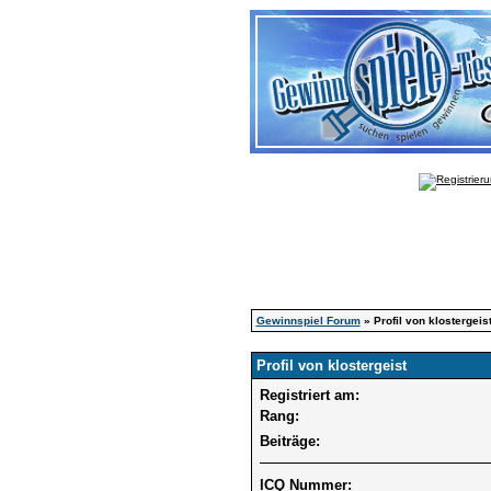
Gewinnspiel Forum
» Profil von klostergeis
Profil von klostergeist
Registriert am:
Rang:
Beiträge:
ICQ Nummer: