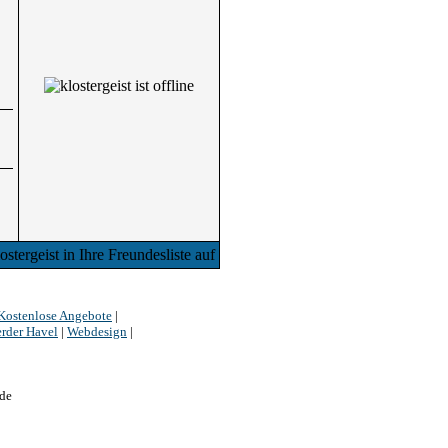
Kostenlose Angebote
|
rder Havel
|
Webdesign
|
de