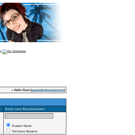
» Hallo Gast [
anmelden
|
registrieren
]
Suche nach Benutzernamen
Exakter Name
Teil eines Namens