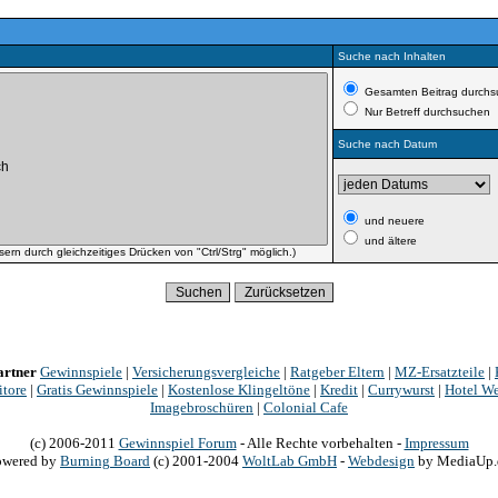
Suche nach Inhalten
Gesamten Beitrag durchs
Nur Betreff durchsuchen
Suche nach Datum
und neuere
und ältere
rn durch gleichzeitiges Drücken von "Ctrl/Strg" möglich.)
artner
Gewinnspiele
|
Versicherungsvergleiche
|
Ratgeber Eltern
|
MZ-Ersatzteile
|
itore
|
Gratis Gewinnspiele
|
Kostenlose Klingeltöne
|
Kredit
|
Currywurst
|
Hotel We
Imagebroschüren
|
Colonial Cafe
(c) 2006-2011
Gewinnspiel Forum
- Alle Rechte vorbehalten -
Impressum
owered
by
Burning
Board
(c) 2001-2004
WoltLab
GmbH
-
Webdesign
by
MediaUp.