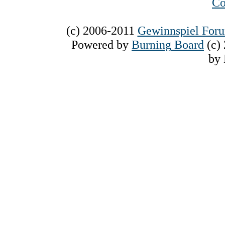
Co
(c) 2006-2011
Gewinnspiel For
Powered
by
Burning
Board
(c)
by