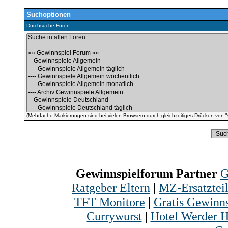
Suchoptionen
Durchsuche Foren
(Mehrfache Markierungen sind bei vielen Browsern durch gleichzeitiges Drücken von "Ct
Gewinnspielforum Partner
G
Ratgeber Eltern
|
MZ-Ersatztei
TFT Monitore
|
Gratis Gewinns
Currywurst
|
Hotel Werder H