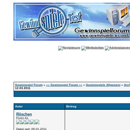
Gewinnspiel Forum
»
»» Gewinnspiel Forum ««
»
Gewinnspiele Allgemein
»
Arch
12.03.2011
Autor
Beitrag
Röschen
Foren As
Dabei seit: 06.01.2011